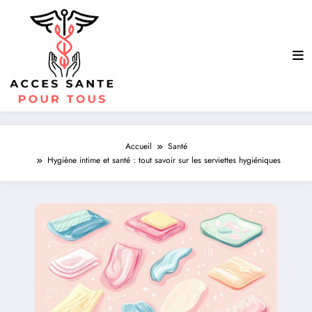
Aller
au
contenu
Accueil
Santé
Hygiène intime et santé : tout savoir sur les serviettes hygiéniques