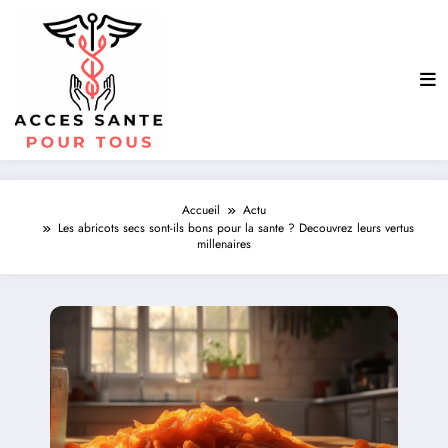
Aller
au
contenu
Accueil
Actu
Les abricots secs sont-ils bons pour la sante ? Decouvrez leurs vertus
millenaires