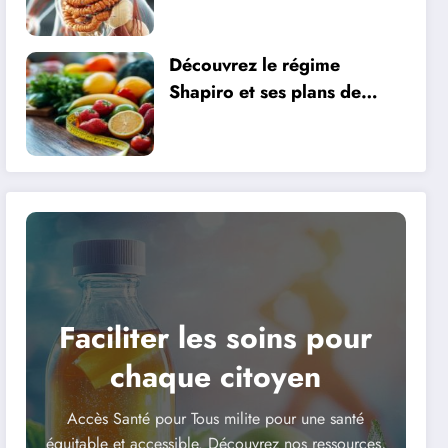
manifestations
Découvrez le régime
Shapiro et ses plans de
repas équilibrés pour
maigrir sainement
Faciliter les soins pour
chaque citoyen
Accès Santé pour Tous milite pour une santé
équitable et accessible. Découvrez nos ressources,