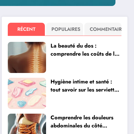
RÉCENT
POPULAIRES
COMMENTAIRE
La beauté du dos :
comprendre les coûts de la
liposuccion de la bosse de
bison – Ce que votre
chirurgien doit vous
Hygiène intime et santé :
expliquer
tout savoir sur les serviettes
hygiéniques
Comprendre les douleurs
abdominales du côté
gauche : origines et