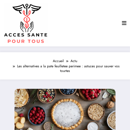
Aller
au
contenu
Accueil
Actu
Les alternatives a la pate feuilletee perimee : astuces pour sauver vos
tourtes